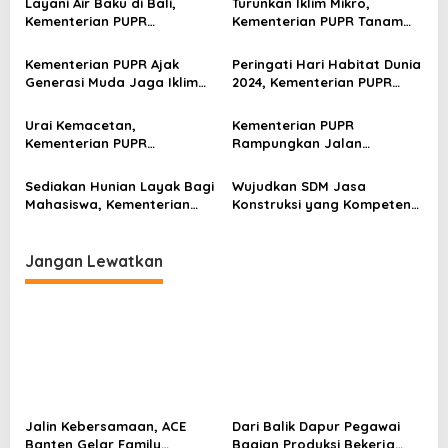
i
Layani Air Baku di Bali,
Turunkan Iklim Mikro,
p
Kementerian PUPR
Kementerian PUPR Tanam
Rampungkan Pembangunan
Pohon Secara Serentak
o
Bendungan Sidan
sebagai Rangkaian Hari
Kementerian PUPR Ajak
Peringati Hari Habitat Dunia
Habitat Dunia 2024
s
Generasi Muda Jaga Iklim
2024, Kementerian PUPR
Lewat Semangat Literasi
Selenggarakan Pameran
”Memetri”
Urai Kemacetan,
Kementerian PUPR
Kementerian PUPR
Rampungkan Jalan
Targetkan Jembatan Liliba
Perbatasan Sabuk Merah,
Kupang Selesai November
Pacu Pertumbuhan Ekonomi
Sediakan Hunian Layak Bagi
Wujudkan SDM Jasa
2024
Kawasan Perbatasan NTT
Mahasiswa, Kementerian
Konstruksi yang Kompeten
PUPR Resmikan Rusun
dan Berintegritas,
Universitas Muhammadiyah
Kementerian PUPR Gelar
Sorong
Wisuda Ke-3 Politeknik PU
Jangan Lewatkan
Jalin Kebersamaan, ACE
Dari Balik Dapur Pegawai
Banten Gelar Family
Bagian Produksi Bekerja