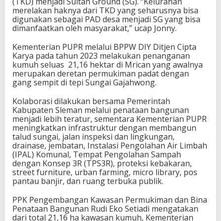
(TKD) menjadi Sultan Ground (SG). “Kelurahan
e
merelakan haknya dari TKD yang seharusnya bisa
n
digunakan sebagai PAD desa menjadi SG yang bisa
t
dimanfaatkan oleh masyarakat,” ucap Jonny.
e
r
Kementerian PUPR melalui BPPW DIY Ditjen Cipta
i
Karya pada tahun 2023 melakukan penanganan
a
kumuh seluas 21,16 hektar di Mrican yang awalnya
n
merupakan deretan permukiman padat dengan
P
gang sempit di tepi Sungai Gajahwong.
U
P
Kolaborasi dilakukan bersama Pemerintah
R
Kabupaten Sleman melalui penataan bangunan
T
menjadi lebih teratur, sementara Kementerian PUPR
a
meningkatkan infrastruktur dengan membangun
t
talud sungai, jalan inspeksi dan lingkungan,
a
drainase, jembatan, Instalasi Pengolahan Air Limbah
K
(IPAL) Komunal, Tempat Pengolahan Sampah
a
dengan Konsep 3R (TPS3R), proteksi kebakaran,
w
street furniture, urban farming, micro library, pos
a
pantau banjir, dan ruang terbuka publik.
s
a
PPK Pengembangan Kawasan Permukiman dan Bina
n
Penataan Bangunan Rudi Eko Setiadi mengatakan
M
dari total 21,16 ha kawasan kumuh, Kementerian