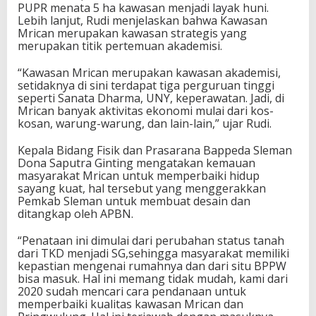
r
PUPR menata 5 ha kawasan menjadi layak huni.
i
Lebih lanjut, Rudi menjelaskan bahwa Kawasan
c
Mrican merupakan kawasan strategis yang
a
merupakan titik pertemuan akademisi.
n
“Kawasan Mrican merupakan kawasan akademisi,
setidaknya di sini terdapat tiga perguruan tinggi
seperti Sanata Dharma, UNY, keperawatan. Jadi, di
Mrican banyak aktivitas ekonomi mulai dari kos-
kosan, warung-warung, dan lain-lain,” ujar Rudi.
Kepala Bidang Fisik dan Prasarana Bappeda Sleman
Dona Saputra Ginting mengatakan kemauan
masyarakat Mrican untuk memperbaiki hidup
sayang kuat, hal tersebut yang menggerakkan
Pemkab Sleman untuk membuat desain dan
ditangkap oleh APBN.
“Penataan ini dimulai dari perubahan status tanah
dari TKD menjadi SG,sehingga masyarakat memiliki
kepastian mengenai rumahnya dan dari situ BPPW
bisa masuk. Hal ini memang tidak mudah, kami dari
2020 sudah mencari cara pendanaan untuk
memperbaiki kualitas kawasan Mrican dan