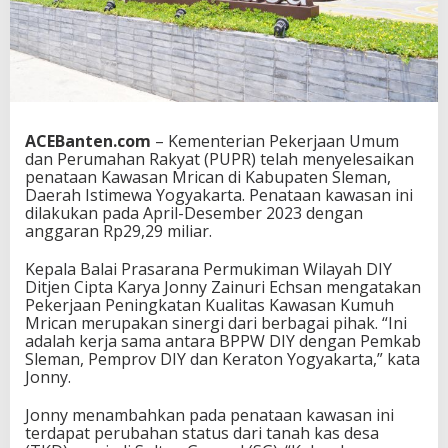
r
i
n
t
a
h
K
ACEBanten.com
– Kementerian Pekerjaan Umum
a
dan Perumahan Rakyat (PUPR) telah menyelesaikan
b
penataan Kawasan Mrican di Kabupaten Sleman,
u
Daerah Istimewa Yogyakarta. Penataan kawasan ini
p
dilakukan pada April-Desember 2023 dengan
a
anggaran Rp29,29 miliar.
t
e
n
Kepala Balai Prasarana Permukiman Wilayah DIY
S
Ditjen Cipta Karya Jonny Zainuri Echsan mengatakan
l
Pekerjaan Peningkatan Kualitas Kawasan Kumuh
e
Mrican merupakan sinergi dari berbagai pihak. “Ini
m
adalah kerja sama antara BPPW DIY dengan Pemkab
a
Sleman, Pemprov DIY dan Keraton Yogyakarta,” kata
n
Jonny.
,
K
Jonny menambahkan pada penataan kawasan ini
e
terdapat perubahan status dari tanah kas desa
m