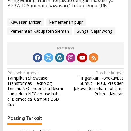
Pringwulung. Hal ini terjawab dengan masuknya
BPPW DIY menata kawasan,” tutup Dona. (Rls)
Kawasan Mrican
kementerian pupr
Pemerintah Kabupaten Sleman
Sungai Gajahwong
Ikuti Kami
N
Pos sebelumnya
Pos berikutnya
Tampilkan Showcase
Tingkatkan Konektivitas
a
Transformasi Teknologi
Sumut – Riau, Presiden
v
Terkini, NEC Indonesia Resmi
Jokowi Resmikan Tol Lima
Luncurkan NEC amuse hub.
Puluh – Kisaran
i
di Biomedical Campus BSD
City
g
a
Posting Terkait
s