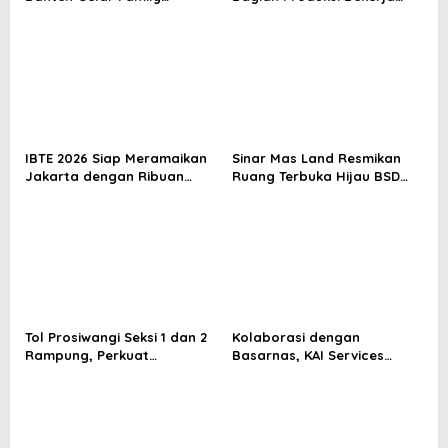
Gathering 2026
Menyiapkan Sajian di Kereta
IBTE 2026 Siap Meramaikan
Sinar Mas Land Resmikan
Jakarta dengan Ribuan
Ruang Terbuka Hijau BSD
Mainan dan Produk Bayi
Urbanatura Eco Urban Park
dari Seluruh Dunia
Tol Prosiwangi Seksi 1 dan 2
Kolaborasi dengan
Rampung, Perkuat
Basarnas, KAI Services
Konektivitas dan
Gelar Pelatihan Tanggap
Pemerataan Ekonomi
Darurat Kebakaran
Wilayah Timur Pulau Jawa