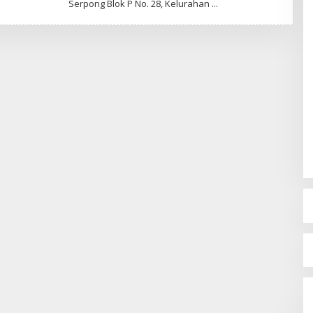
Serpong Blok P No. 28, Kelurahan
H
A
C
E
.
B
A
N
T
E
N