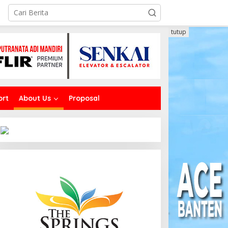
tutup
ort
About Us
Proposal
akOne Mobile Antar Bank
Isuzu New mu-X 4×4 Hadir
akarta Raih Digital
dengan Konsep Off-road
xcellence Awards 2026
di GIIAS 2026