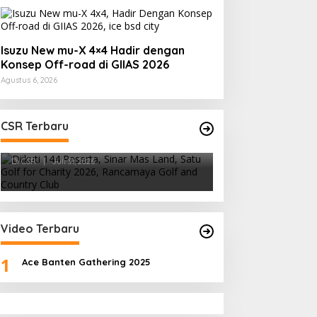
Isuzu New mu-X 4×4 Hadir dengan
Konsep Off-road di GIIAS 2026
Agustus 6, 2026
CSR Terbaru
Sinar Mas Land Satu Golf for
Charity 2026 Berjalan Sukses
dengan 144 Peserta
Di CSR
|
Juli 31, 2026
Video Terbaru
1
Ace Banten Gathering 2025