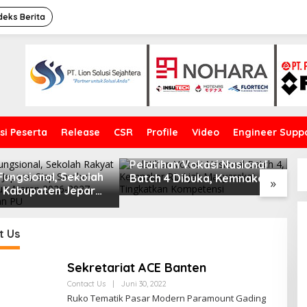
deks Berita
si Peserta
Release
CSR
Profile
Video
Engineer Supp
Pelatihan Vokasi Nasional
J
Fungsional, Sekolah
Batch 4 Dibuka, Kemnaker
J
»
 Kabupaten Jepara
Ajak Masyarakat
E
ambut MPLS Tahun
Tingkatkan Kompetensi
 2026-2027
t Us
Sekretariat ACE Banten
Contact Us
|
Juni 30, 2022
O
L
Ruko Tematik Pasar Modern Paramount Gading
E