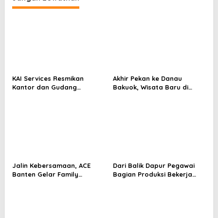
KAI Services Resmikan
Akhir Pekan ke Danau
Kantor dan Gudang
Bakuok, Wisata Baru di
Regional 8 Surabaya
Kampar Hasil Revitalisasi
Kementerian PU
Jalin Kebersamaan, ACE
Dari Balik Dapur Pegawai
Banten Gelar Family
Bagian Produksi Bekerja
Gathering 2026
Menyiapkan Sajian di Kereta