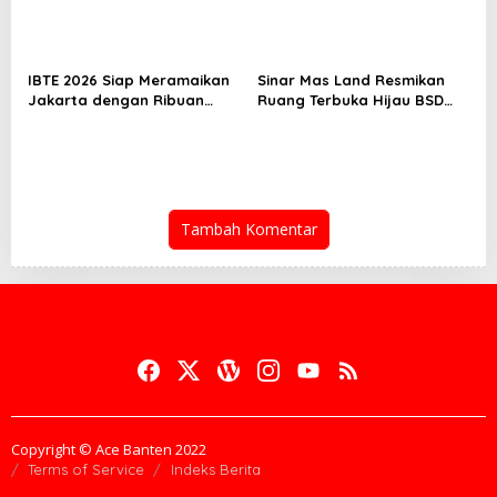
IBTE 2026 Siap Meramaikan
Sinar Mas Land Resmikan
Jakarta dengan Ribuan
Ruang Terbuka Hijau BSD
Mainan dan Produk Bayi
Urbanatura Eco Urban Park
dari Seluruh Dunia
Tambah Komentar
Copyright © Ace Banten 2022
Terms of Service
Indeks Berita