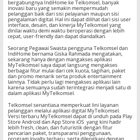
l
bergabungnya IndiHome ke Telkomsel, banyak
d
inovasi baru yang semakin mempermudah
a
pelanggan baik dari sisi pelayanan maupun sisi
n
pengalaman digital. Hal ini dapat dilihat dari sisi user
I
interface, desain, dan kinerja MyTelkomsel yang
n
dinilai waktu demi waktu beroperasi dengan lebih
d
cepat, user-friendly dan dapat diandalkan.
i
h
Seorang Pegawai Swasta pengguna Telkomsel dan
o
IndiHome bernama Giska Rahmada mengatakan,
m
sekarang hanya dengan mangakses aplikasi
e
MyTelkomsel saya dapat langsung mengakses
berbagai fitur mulai dari cek kuota, tagihan, paket
dan promo menarik serta produk entertainment
lainnya. Tidak perlu lagi mengakses aplikasi lain
karena semuanya sudah terintegrasi menjadi satu di
dalam aplikasi MyTelkomsel.
Telkomsel senantiasa memperkuat lini layanan
pelanggan melalui aplikasi digital MyTelkomsel.
Versi terbaru MyTelkomsel dapat di unduh pada Play
Store Android dan App Store iOS yang kini hadir
lebih fresh, clean, dan futuristik dengan fitur
pencarian paket, transparansi penggunaan,
program loyalty terbaru, serta dilengkapi dengan