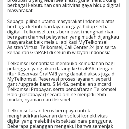
broadband yang lebih seamless, guna mendukung
D
berbagai kebutuhan dan aktivitas gaya hidup digital
i
masyarakat.
g
i
Sebagai pilihan utama masyarakat Indonesia atas
t
berbagai kebutuhan layanan gaya hidup serba
a
digital, Telkomsel terus berinovasi menghadirkan
l
beragam channel pelayanan yang mudah dijangkau
P
masyarakat baik melalui aplikasi MyTelkomsel,
e
Asisten Virtual Telkomsel, Call Center 24 jam serta
l
kehadiran GraPARI di seluruh wilayah Indonesia.
a
n
Telkomsel senantiasa membuka kemudahan bagi
g
pelanggan yang akan datang ke GraPARI dengan
g
fitur Reservasi GraPARI yang dapat diakses juga di
a
MyTelkomsel. Reservasi proses layanan, seperti
n
ganti/upgrade kartu SIM 4G, pembelian simcard
T
Telkomsel Prabayar, serta pendaftaran Telkomsel
e
Halo (pascabayar) secara online menjadi lebih
l
mudah, nyaman dan fleksibel.
k
o
Telkomsel akan terus berupaya untuk
m
menghadirkan layanan dan solusi konektivitas
s
digital yang melebihi ekspektasi para pengguna.
e
Beberapa pelanggan mengakui bahwa semenjak