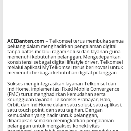
n
g
k
a
p
u
n
ACEBanten.com
– Telkomsel terus membuka semua
t
peluang dalam menghadirkan pengalaman digital
u
tanpa batas melalui ragam solusi dan layanan guna
k
memenuhi kebutuhan pelanggan. Mengedepankan
D
konsistensi sebagai digital lifestyle driver, Telkomsel
u
melalui aplikasi MyTelkomsel terus berinovasi untuk
k
memenuhi berbagai kebutuhan digital pelanggan.
u
n
g
Sukses mengintegrasikan layanan Telkomsel dan
A
IndiHome, implementasi Fixed Mobile Convergence
k
(FMC) turut menghadirkan kemudahan serta
t
keunggulan layanan Telkomsel Prabayar, Halo,
i
Orbit, dan IndiHome dalam satu solusi, satu aplikasi,
v
satu touch point, dan satu tagihan. Dengan
i
kemudahan yang hadir untuk pelanggan,
t
diharapkan semakin meningkatkan pengalaman
a
pelanggan untuk mengakses konektivitas
s