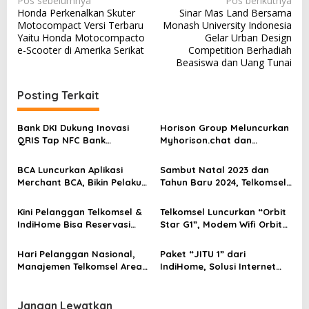
N
Pos sebelumnya
Pos berikutnya
Honda Perkenalkan Skuter
Sinar Mas Land Bersama
a
Motocompact Versi Terbaru
Monash University Indonesia
v
Yaitu Honda Motocompacto
Gelar Urban Design
e-Scooter di Amerika Serikat
Competition Berhadiah
i
Beasiswa dan Uang Tunai
g
a
Posting Terkait
s
Bank DKI Dukung Inovasi
Horison Group Meluncurkan
i
QRIS Tap NFC Bank
Myhorison.chat dan
p
Indonesia Melalui JakOne
Myhorison.com untuk
Mobile
Kemudahan Pemesanan
BCA Luncurkan Aplikasi
Sambut Natal 2023 dan
o
Kamar
Merchant BCA, Bikin Pelaku
Tahun Baru 2024, Telkomsel
s
Usaha Jadi Serba Bisa
Siaga Optimalkan 233 Ribu
BTS, Puluhan Program
Kini Pelanggan Telkomsel &
Telkomsel Luncurkan “Orbit
Promo, dan Layanan
IndiHome Bisa Reservasi
Star G1”, Modem Wifi Orbit
Pelanggan Terdepan
Layanan GraPARI dari
Paling Terjangkau untuk
Rumah
Akselerasikan Pengalaman
Hari Pelanggan Nasional,
Paket “JITU 1” dari
Internet Rumah Keluarga
Manajemen Telkomsel Area
IndiHome, Solusi Internet
Indonesia
Jabotabek Jabar Layani
Unlimited Cepat hingga 100
Langsung Pelanggan Setia
Mbps untuk Dukung Aktivitas
Digital Keluarga di Rumah
Jangan Lewatkan